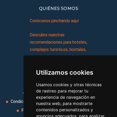
QUIÉNES SOMOS
Conócenos pinchando aquí
Descubre nuestras
recomendaciones para hoteles,
complejos turísticos, hostales,
vacaciones, paquetes de
viajes, y mucho más!
Utilizamos cookies
MI AGENCIA
Usamos cookies y otras técnicas
de rastreo para mejorar tu
Aviso legal
Condiciones de uso
experiencia de navegación en
Condiciones Generales
Ley de Viajes Combinados
nuestra web, para mostrarte
contenidos personalizados y
Política de privacidad
Uso de cookies
anuncios adecuados, para analizar